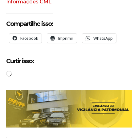
Informações CML
Compartilhe isso:
Facebook
Imprimir
WhatsApp
Curtir isso:
C
a
r
r
e
g
a
n
d