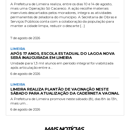
A Prefeitura de Limeira realiza, entre os dias 10 e 14 de agosto,
mais uma Operação Só Cacareco. A ação recolhe materiais
inservíveis descartados pelos moradores, integra as atividades
permanentes de zeladoria do município. A Secretaria de Obras e
Serviços Públicos conta com a colaboração da população para
manter a cidade limpa, reduzir o descarte […]
7 de agosto de 2026
LIMEIRA
APÓS 17 ANOS, ESCOLA ESTADUAL DO LAGOA NOVA
SERÁ INAUGURADA EM LIMEIRA
Unidade para 1,3 mil alunos em período integral foi viabilizada
após articulação entre a...
6 de agosto de 2026
LIMEIRA
LIMEIRA REALIZA PLANTÃO DE VACINAÇÃO NESTE
SÁBADO PARA ATUALIZAÇÃO DA CADERNETA VACINAL
A Prefeitura de Limeira promove neste sábado (8), das 8h às 13h,
mais um...
6 de agosto de 2026
MAIS NOTÍCIAS