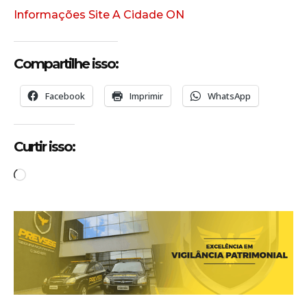
Informações Site A Cidade ON
Compartilhe isso:
Facebook
Imprimir
WhatsApp
Curtir isso:
C
a
r
r
e
g
a
n