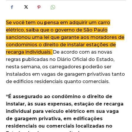
Se você tem ou pensa em adquirir um carro
elétrico, saiba que o governo de São Paulo
sancionou uma lei que garante aos moradores de
condomínios o direito de instalar estações de
recarga individuais.
De acordo com as novas
regras publicadas no Diário Oficial do Estado,
nesta semana, os carregadores poderão ser
instalados em vagas de garagem privativas tanto
de edifícios residenciais quanto comerciais.
“É assegurado ao condômino o direito de
instalar, às suas expensas, estação de recarga
individual para veículo elétrico em sua vaga
de garagem privativa, em edificações
residenciais ou comerciais localizadas no