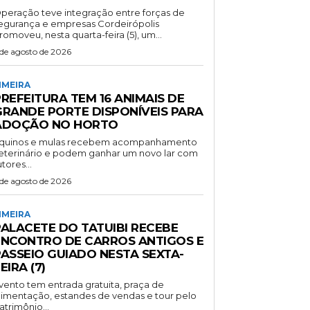
peração teve integração entre forças de
gurança e empresas Cordeirópolis
romoveu, nesta quarta-feira (5), um...
 de agosto de 2026
IMEIRA
REFEITURA TEM 16 ANIMAIS DE
GRANDE PORTE DISPONÍVEIS PARA
ADOÇÃO NO HORTO
quinos e mulas recebem acompanhamento
eterinário e podem ganhar um novo lar com
utores...
 de agosto de 2026
IMEIRA
PALACETE DO TATUIBI RECEBE
ENCONTRO DE CARROS ANTIGOS E
PASSEIO GUIADO NESTA SEXTA-
EIRA (7)
vento tem entrada gratuita, praça de
limentação, estandes de vendas e tour pelo
atrimônio...