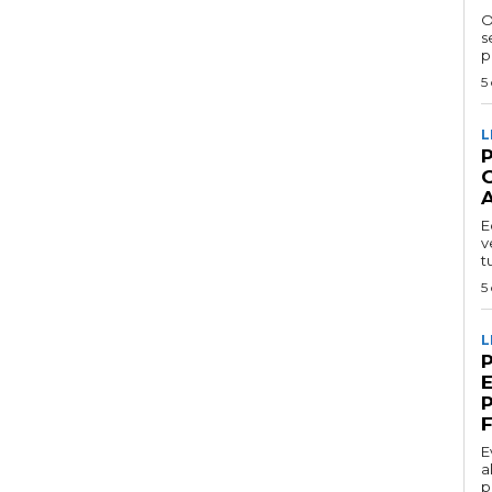
O
se
p
5
L
P
E
v
t
5
L
F
E
a
p