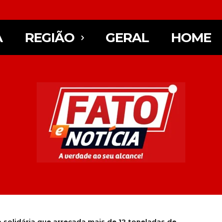
A
REGIÃO
GERAL
HOME
 solidária que arrecada mais de 12 toneladas de...