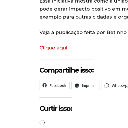
Essa iniciativa mostra como a uniã
pode gerar impacto positivo em m
exemplo para outras cidades e orga
Veja a publicação feita por Betinho
Clique aqui
Compartilhe isso:
Facebook
Imprimir
WhatsAp
Curtir isso:
C