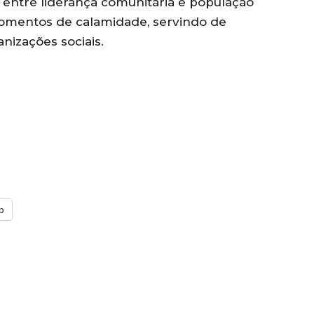
o entre liderança comunitária e população
omentos de calamidade, servindo de
nizações sociais.
p