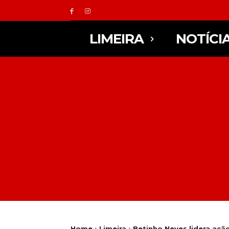
LIMEIRA
NOTÍCI
Home
Limeira
Betinho Neves lidera ação