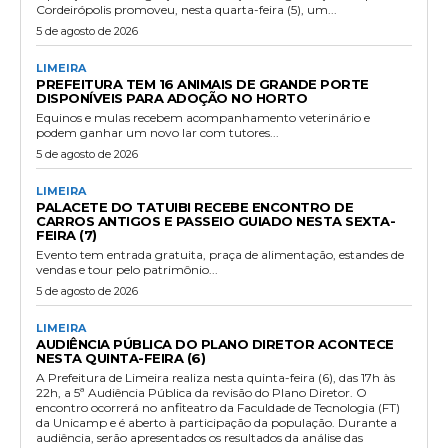
Cordeirópolis promoveu, nesta quarta-feira (5), um...
5 de agosto de 2026
LIMEIRA
PREFEITURA TEM 16 ANIMAIS DE GRANDE PORTE
DISPONÍVEIS PARA ADOÇÃO NO HORTO
Equinos e mulas recebem acompanhamento veterinário e
podem ganhar um novo lar com tutores...
5 de agosto de 2026
LIMEIRA
PALACETE DO TATUIBI RECEBE ENCONTRO DE
CARROS ANTIGOS E PASSEIO GUIADO NESTA SEXTA-
FEIRA (7)
Evento tem entrada gratuita, praça de alimentação, estandes de
vendas e tour pelo patrimônio...
5 de agosto de 2026
LIMEIRA
AUDIÊNCIA PÚBLICA DO PLANO DIRETOR ACONTECE
NESTA QUINTA-FEIRA (6)
A Prefeitura de Limeira realiza nesta quinta-feira (6), das 17h às
22h, a 5ª Audiência Pública da revisão do Plano Diretor. O
encontro ocorrerá no anfiteatro da Faculdade de Tecnologia (FT)
da Unicamp e é aberto à participação da população. Durante a
audiência, serão apresentados os resultados da análise das