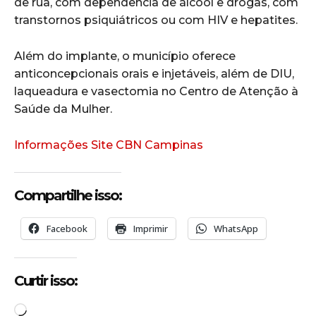
de rua, com dependência de álcool e drogas, com
transtornos psiquiátricos ou com HIV e hepatites.
Além do implante, o município oferece
anticoncepcionais orais e injetáveis, além de DIU,
laqueadura e vasectomia no Centro de Atenção à
Saúde da Mulher.
Informações Site CBN Campinas
Compartilhe isso:
Facebook
Imprimir
WhatsApp
Curtir isso:
C