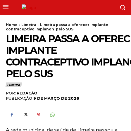
Home
Limeira
Limeira passa a oferecer implante
contraceptivo Implanon pelo SUS
LIMEIRA PASSA A OFERE
IMPLANTE
CONTRACEPTIVO IMPLA
PELO SUS
LIMEIRA
POR:
REDAÇÃO
PUBLICAÇÃO
9 DE MARÇO DE 2026
A rede municipal de saúde de Limeira passou a