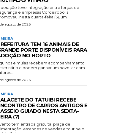
peração teve integração entre forças de
gurança e empresas Cordeirópolis
romoveu, nesta quarta-feira (5), um...
 de agosto de 2026
IMEIRA
REFEITURA TEM 16 ANIMAIS DE
GRANDE PORTE DISPONÍVEIS PARA
ADOÇÃO NO HORTO
quinos e mulas recebem acompanhamento
eterinário e podem ganhar um novo lar com
utores...
 de agosto de 2026
IMEIRA
PALACETE DO TATUIBI RECEBE
ENCONTRO DE CARROS ANTIGOS E
PASSEIO GUIADO NESTA SEXTA-
EIRA (7)
vento tem entrada gratuita, praça de
limentação, estandes de vendas e tour pelo