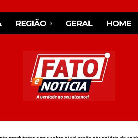
A
REGIÃO
GERAL
HOME
enta produtores rurais sobre atualização obrigatória do saldo