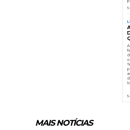
p
5
L
Q
A
f
d
o
T
p
a
d
l
5
MAIS NOTÍCIAS