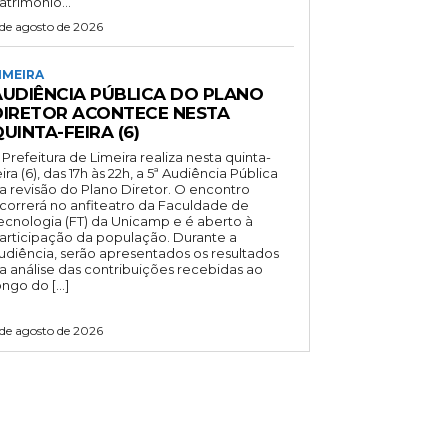
atrimônio...
 de agosto de 2026
IMEIRA
AUDIÊNCIA PÚBLICA DO PLANO
DIRETOR ACONTECE NESTA
UINTA-FEIRA (6)
 Prefeitura de Limeira realiza nesta quinta-
eira (6), das 17h às 22h, a 5ª Audiência Pública
a revisão do Plano Diretor. O encontro
correrá no anfiteatro da Faculdade de
ecnologia (FT) da Unicamp e é aberto à
articipação da população. Durante a
udiência, serão apresentados os resultados
a análise das contribuições recebidas ao
ongo do […]
 de agosto de 2026