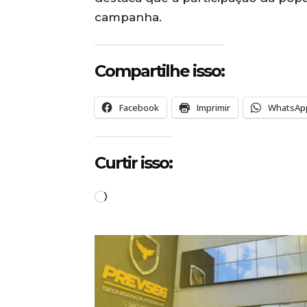
campanha.
Compartilhe isso:
Facebook
Imprimir
WhatsAp
Curtir isso:
C
a
r
r
e
g