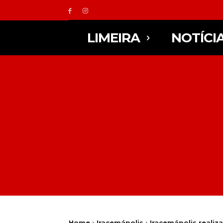
LIMEIRA
NOTÍCI
Home
Iracemápolis
Iracemápolis realiza