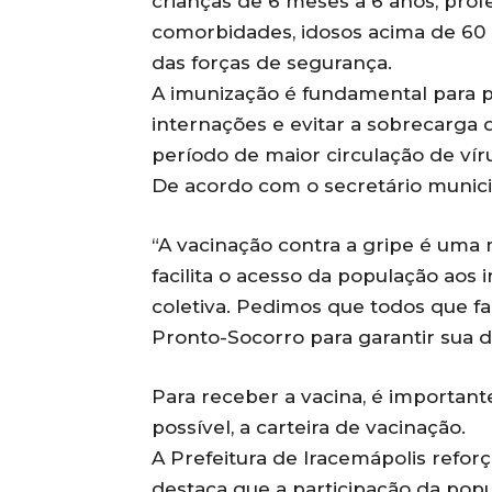
crianças de 6 meses a 6 anos, prof
comorbidades, idosos acima de 60 
das forças de segurança.
A imunização é fundamental para p
internações e evitar a sobrecarga
período de maior circulação de víru
De acordo com o secretário munici
“A vacinação contra a gripe é uma
facilita o acesso da população aos 
coletiva. Pedimos que todos que 
Pronto-Socorro para garantir sua d
Para receber a vacina, é importan
possível, a carteira de vacinação.
A Prefeitura de Iracemápolis refo
destaca que a participação da pop