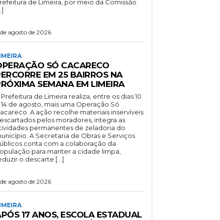
refeitura de Limeira, por meio da Comissão
…]
 de agosto de 2026
IMEIRA
OPERAÇÃO SÓ CACARECO
PERCORRE EM 25 BAIRROS NA
PRÓXIMA SEMANA EM LIMEIRA
 Prefeitura de Limeira realiza, entre os dias 10
 14 de agosto, mais uma Operação Só
acareco. A ação recolhe materiais inservíveis
escartados pelos moradores, integra as
tividades permanentes de zeladoria do
unicípio. A Secretaria de Obras e Serviços
úblicos conta com a colaboração da
opulação para manter a cidade limpa,
eduzir o descarte […]
 de agosto de 2026
IMEIRA
APÓS 17 ANOS, ESCOLA ESTADUAL