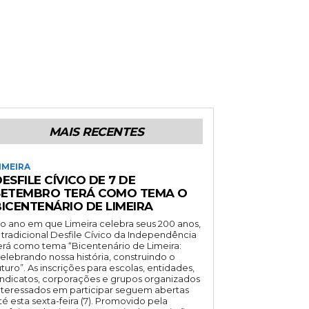
MAIS RECENTES
IMEIRA
ESFILE CÍVICO DE 7 DE
SETEMBRO TERÁ COMO TEMA O
BICENTENÁRIO DE LIMEIRA
o ano em que Limeira celebra seus 200 anos,
 tradicional Desfile Cívico da Independência
erá como tema “Bicentenário de Limeira:
elebrando nossa história, construindo o
uturo”. As inscrições para escolas, entidades,
indicatos, corporações e grupos organizados
nteressados em participar seguem abertas
té esta sexta-feira (7). Promovido pela