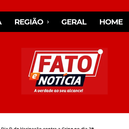
A
REGIÃO
GERAL
HOME
 Dia D de Vacinação contra a Gripe no dia 28...