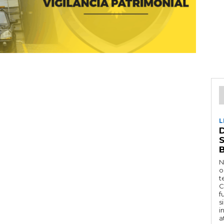
L
D
N
o
t
C
f
s
i
a