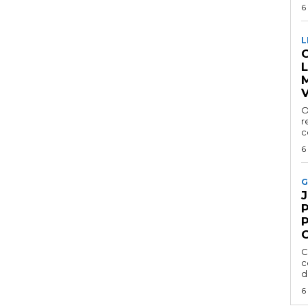
6
L
C
V
O
r
c
6
G
P
C
c
d
6