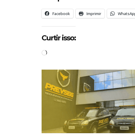
Facebook
Imprimir
WhatsAp
Curtir isso:
C
a
r
r
e
g
a
n
d
o