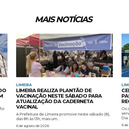
MAIS NOTÍCIAS
LIMEIRA
LIM
 DO
LIMEIRA REALIZA PLANTÃO DE
CE
M
VACINAÇÃO NESTE SÁBADO PARA
PA
ATUALIZAÇÃO DA CADERNETA
RE
VACINAL
foi
Os 
ser
A Prefeitura de Limeira promove neste sábado (8),
Dia..
das 8h às 13h, mais um...
6 de
6 de agosto de 2026