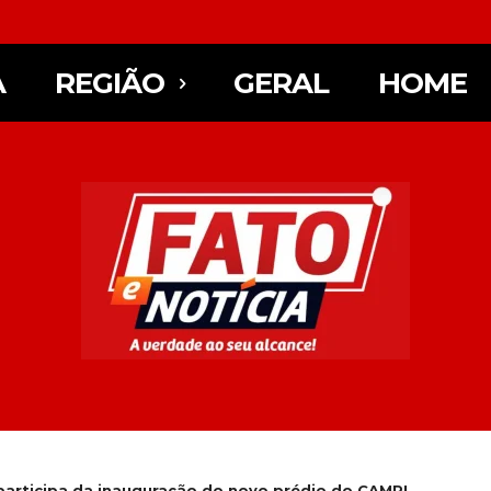
A
REGIÃO
GERAL
HOME
 participa da inauguração do novo prédio do CAMPL