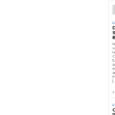
L
D
N
o
t
C
f
s
i
a
P
[
7
L