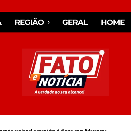
A
REGIÃO
GERAL
HOME
agenda regional e mantém diálogo com lideranças