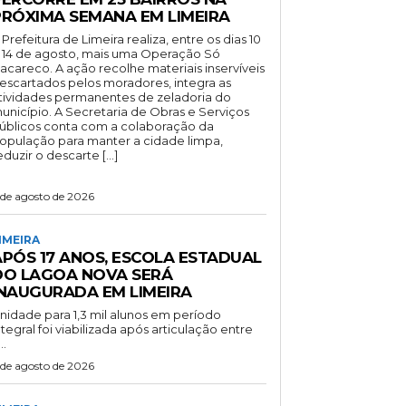
PRÓXIMA SEMANA EM LIMEIRA
 Prefeitura de Limeira realiza, entre os dias 10
 14 de agosto, mais uma Operação Só
acareco. A ação recolhe materiais inservíveis
escartados pelos moradores, integra as
tividades permanentes de zeladoria do
unicípio. A Secretaria de Obras e Serviços
úblicos conta com a colaboração da
opulação para manter a cidade limpa,
eduzir o descarte […]
 de agosto de 2026
IMEIRA
APÓS 17 ANOS, ESCOLA ESTADUAL
DO LAGOA NOVA SERÁ
INAUGURADA EM LIMEIRA
nidade para 1,3 mil alunos em período
ntegral foi viabilizada após articulação entre
..
 de agosto de 2026