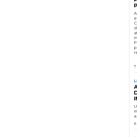
A
e
C
d
a
m
P
p
r
7
L
U
i
a.
6