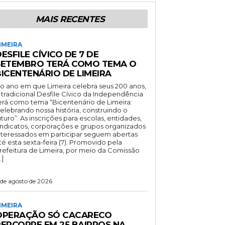
MAIS RECENTES
IMEIRA
ESFILE CÍVICO DE 7 DE
SETEMBRO TERÁ COMO TEMA O
BICENTENÁRIO DE LIMEIRA
o ano em que Limeira celebra seus 200 anos,
 tradicional Desfile Cívico da Independência
erá como tema “Bicentenário de Limeira:
elebrando nossa história, construindo o
uturo”. As inscrições para escolas, entidades,
indicatos, corporações e grupos organizados
nteressados em participar seguem abertas
té esta sexta-feira (7). Promovido pela
refeitura de Limeira, por meio da Comissão
…]
 de agosto de 2026
IMEIRA
OPERAÇÃO SÓ CACARECO
PERCORRE EM 25 BAIRROS NA