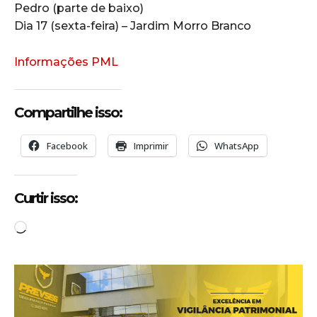
Pedro (parte de baixo)
Dia 17 (sexta-feira) – Jardim Morro Branco
Informações PML
Compartilhe isso:
Facebook
Imprimir
WhatsApp
Curtir isso:
C
a
r
r
e