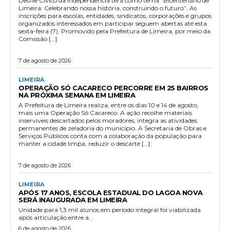
Desfile Cívico da Independência terá como tema “Bicentenário de
Limeira: Celebrando nossa história, construindo o futuro”. As
inscrições para escolas, entidades, sindicatos, corporações e grupos
organizados interessados em participar seguem abertas até esta
sexta-feira (7). Promovido pela Prefeitura de Limeira, por meio da
Comissão […]
7 de agosto de 2026
LIMEIRA
OPERAÇÃO SÓ CACARECO PERCORRE EM 25 BAIRROS
NA PRÓXIMA SEMANA EM LIMEIRA
A Prefeitura de Limeira realiza, entre os dias 10 e 14 de agosto,
mais uma Operação Só Cacareco. A ação recolhe materiais
inservíveis descartados pelos moradores, integra as atividades
permanentes de zeladoria do município. A Secretaria de Obras e
Serviços Públicos conta com a colaboração da população para
manter a cidade limpa, reduzir o descarte […]
7 de agosto de 2026
LIMEIRA
APÓS 17 ANOS, ESCOLA ESTADUAL DO LAGOA NOVA
SERÁ INAUGURADA EM LIMEIRA
Unidade para 1,3 mil alunos em período integral foi viabilizada
após articulação entre a...
6 de agosto de 2026