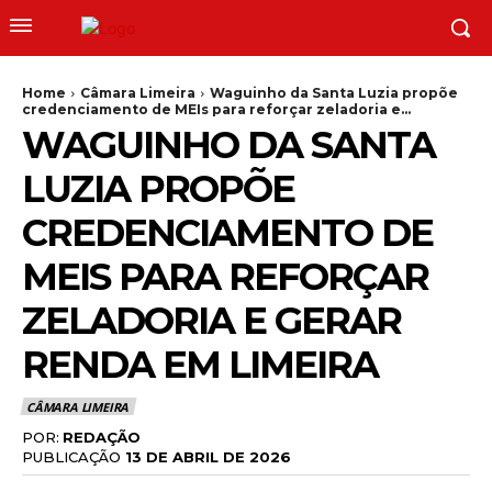
Home
Câmara Limeira
Waguinho da Santa Luzia propõe
credenciamento de MEIs para reforçar zeladoria e...
WAGUINHO DA SANTA
LUZIA PROPÕE
CREDENCIAMENTO DE
MEIS PARA REFORÇAR
ZELADORIA E GERAR
RENDA EM LIMEIRA
CÂMARA LIMEIRA
POR:
REDAÇÃO
PUBLICAÇÃO
13 DE ABRIL DE 2026