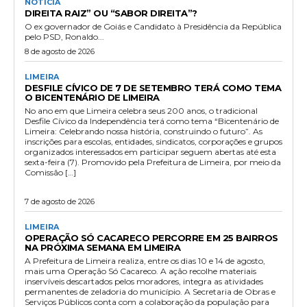
NOTÍCIA
DIREITA RAIZ” OU “SABOR DIREITA”?
O ex governador de Goiás e Candidato à Presidência da República
pelo PSD, Ronaldo...
8 de agosto de 2026
LIMEIRA
DESFILE CÍVICO DE 7 DE SETEMBRO TERÁ COMO TEMA
O BICENTENÁRIO DE LIMEIRA
No ano em que Limeira celebra seus 200 anos, o tradicional
Desfile Cívico da Independência terá como tema “Bicentenário de
Limeira: Celebrando nossa história, construindo o futuro”. As
inscrições para escolas, entidades, sindicatos, corporações e grupos
organizados interessados em participar seguem abertas até esta
sexta-feira (7). Promovido pela Prefeitura de Limeira, por meio da
Comissão […]
7 de agosto de 2026
LIMEIRA
OPERAÇÃO SÓ CACARECO PERCORRE EM 25 BAIRROS
NA PRÓXIMA SEMANA EM LIMEIRA
A Prefeitura de Limeira realiza, entre os dias 10 e 14 de agosto,
mais uma Operação Só Cacareco. A ação recolhe materiais
inservíveis descartados pelos moradores, integra as atividades
permanentes de zeladoria do município. A Secretaria de Obras e
Serviços Públicos conta com a colaboração da população para