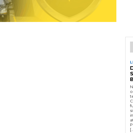
L
D
N
o
t
C
f
s
i
a
P
[