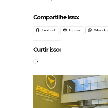
Compartilhe isso:
Facebook
Imprimir
WhatsAp
Curtir isso:
C
a
r
r
e
g
a