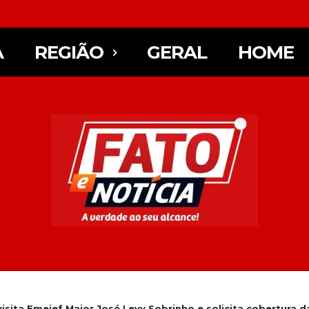
A
REGIÃO
GERAL
HOME
visita Emeief Major José Levy Sobrinho e solicita cobertura da