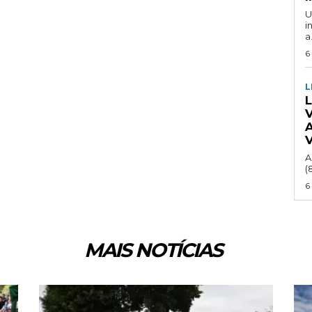
U
i
a.
6
L
A
(
6
MAIS NOTÍCIAS