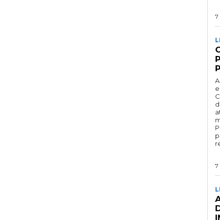
7
L
A
e
C
d
a
m
P
p
r
7
L