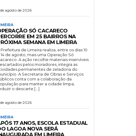
 de agosto de 2026
IMEIRA
OPERAÇÃO SÓ CACARECO
PERCORRE EM 25 BAIRROS NA
PRÓXIMA SEMANA EM LIMEIRA
 Prefeitura de Limeira realiza, entre os dias 10
 14 de agosto, mais uma Operação Só
acareco. A ação recolhe materiais inservíveis
escartados pelos moradores, integra as
tividades permanentes de zeladoria do
unicípio. A Secretaria de Obras e Serviços
úblicos conta com a colaboração da
opulação para manter a cidade limpa,
eduzir o descarte […]
 de agosto de 2026
IMEIRA
APÓS 17 ANOS, ESCOLA ESTADUAL
DO LAGOA NOVA SERÁ
INAUGURADA EM LIMEIRA