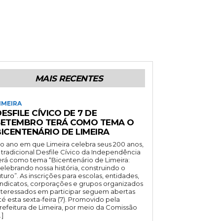
MAIS RECENTES
IMEIRA
ESFILE CÍVICO DE 7 DE
SETEMBRO TERÁ COMO TEMA O
BICENTENÁRIO DE LIMEIRA
o ano em que Limeira celebra seus 200 anos,
 tradicional Desfile Cívico da Independência
erá como tema “Bicentenário de Limeira:
elebrando nossa história, construindo o
uturo”. As inscrições para escolas, entidades,
indicatos, corporações e grupos organizados
nteressados em participar seguem abertas
té esta sexta-feira (7). Promovido pela
refeitura de Limeira, por meio da Comissão
…]