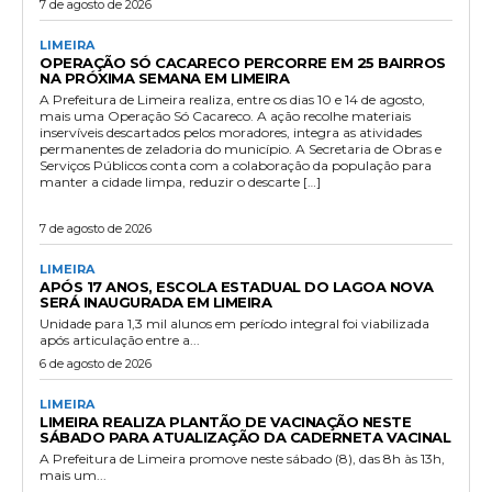
7 de agosto de 2026
LIMEIRA
OPERAÇÃO SÓ CACARECO PERCORRE EM 25 BAIRROS
NA PRÓXIMA SEMANA EM LIMEIRA
A Prefeitura de Limeira realiza, entre os dias 10 e 14 de agosto,
mais uma Operação Só Cacareco. A ação recolhe materiais
inservíveis descartados pelos moradores, integra as atividades
permanentes de zeladoria do município. A Secretaria de Obras e
Serviços Públicos conta com a colaboração da população para
manter a cidade limpa, reduzir o descarte […]
7 de agosto de 2026
LIMEIRA
APÓS 17 ANOS, ESCOLA ESTADUAL DO LAGOA NOVA
SERÁ INAUGURADA EM LIMEIRA
Unidade para 1,3 mil alunos em período integral foi viabilizada
após articulação entre a...
6 de agosto de 2026
LIMEIRA
LIMEIRA REALIZA PLANTÃO DE VACINAÇÃO NESTE
SÁBADO PARA ATUALIZAÇÃO DA CADERNETA VACINAL
A Prefeitura de Limeira promove neste sábado (8), das 8h às 13h,
mais um...