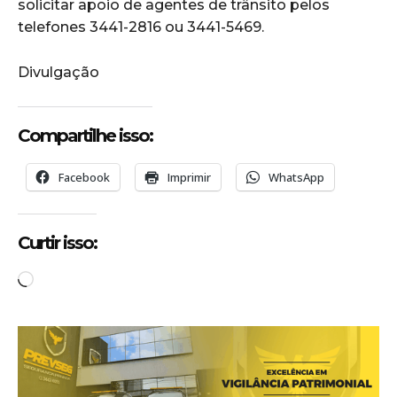
solicitar apoio de agentes de trânsito pelos
telefones 3441-2816 ou 3441-5469.
Divulgação
Compartilhe isso:
Facebook
Imprimir
WhatsApp
Curtir isso:
C
a
r
r
e
g