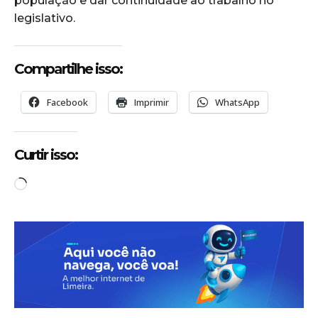
população e dar continuidade ao trabalho no
legislativo.
Compartilhe isso:
Facebook
Imprimir
WhatsApp
Curtir isso:
C
a
r
r
e
g
a
n