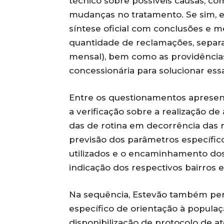
técnico sobre possíveis causas, c
mudanças no tratamento. Se sim, 
síntese oficial com conclusões e m
quantidade de reclamações, separa
mensal), bem como as providências
concessionária para solucionar ess
Entre os questionamentos apresen
a verificação sobre a realização de 
das de rotina em decorrência das re
previsão dos parâmetros específic
utilizados e o encaminhamento dos
indicação dos respectivos bairros 
Na sequência, Estevão também per
específico de orientação à populaçã
disponibilização de protocolo de a