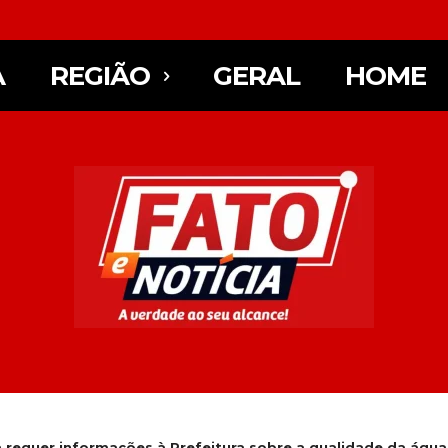
A
REGIÃO
GERAL
HOME
 requer informações à Prefeitura sobre a qualidade da água 