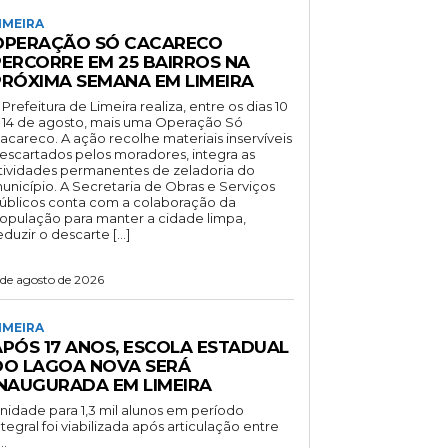
IMEIRA
OPERAÇÃO SÓ CACARECO
PERCORRE EM 25 BAIRROS NA
PRÓXIMA SEMANA EM LIMEIRA
 Prefeitura de Limeira realiza, entre os dias 10
 14 de agosto, mais uma Operação Só
acareco. A ação recolhe materiais inservíveis
escartados pelos moradores, integra as
tividades permanentes de zeladoria do
unicípio. A Secretaria de Obras e Serviços
úblicos conta com a colaboração da
opulação para manter a cidade limpa,
eduzir o descarte […]
 de agosto de 2026
IMEIRA
APÓS 17 ANOS, ESCOLA ESTADUAL
DO LAGOA NOVA SERÁ
INAUGURADA EM LIMEIRA
nidade para 1,3 mil alunos em período
ntegral foi viabilizada após articulação entre
..