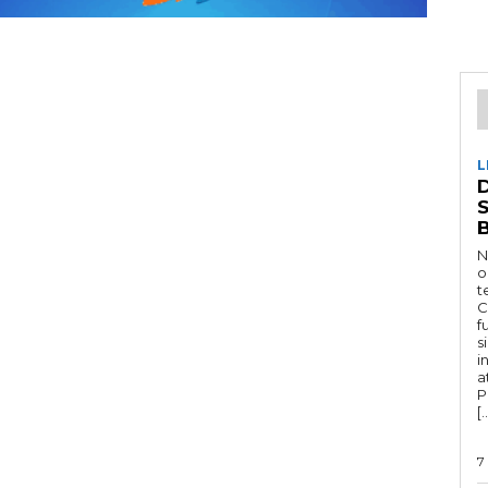
L
D
N
o
t
C
f
s
i
a
P
[
7