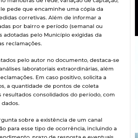
omo manobras de rede, variação de captação,
ele pede que encaminhe uma cópia da
edidas corretivas. Além de informar a
das por bairro e período (semanal ou
 adotadas pelo Município exigidas da
as reclamações.
tados pelo autor no documento, destaca-se
análises laboratoriais extraordinárias, além
clamações. Em caso positivo, solicita a
os, a quantidade de pontos de coleta
 resultados consolidados do período, com
e dados.
gunta sobre a existência de um canal
o para esse tipo de ocorrência, incluindo a
tendimento, prazo de resposta e eventuais