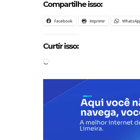
Compartilhe isso:
Facebook
Imprimir
WhatsAp
Curtir isso:
C
a
r
r
e
g
a
n
d