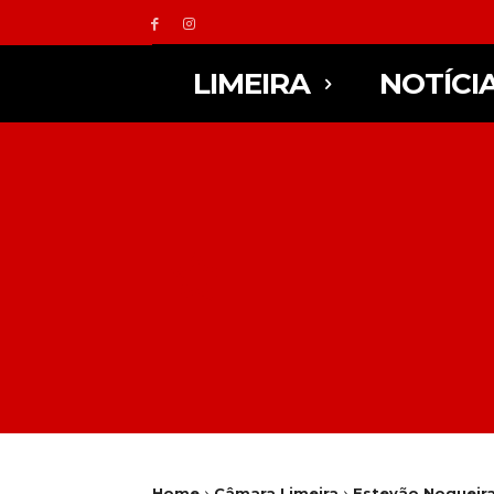
LIMEIRA
NOTÍCI
Home
Câmara Limeira
Estevão Nogueira