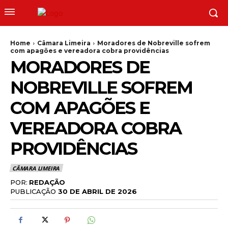
Home
Câmara Limeira
Moradores de Nobreville sofrem
com apagões e vereadora cobra providências
MORADORES DE
NOBREVILLE SOFREM
COM APAGÕES E
VEREADORA COBRA
PROVIDÊNCIAS
CÂMARA LIMEIRA
POR:
REDAÇÃO
PUBLICAÇÃO
30 DE ABRIL DE 2026