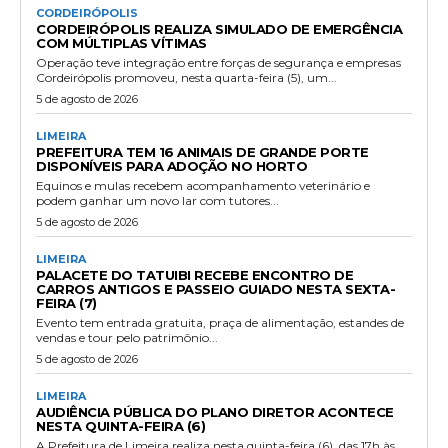
CORDEIRÓPOLIS
CORDEIRÓPOLIS REALIZA SIMULADO DE EMERGÊNCIA
COM MÚLTIPLAS VÍTIMAS
Operação teve integração entre forças de segurança e empresas
Cordeirópolis promoveu, nesta quarta-feira (5), um...
5 de agosto de 2026
LIMEIRA
PREFEITURA TEM 16 ANIMAIS DE GRANDE PORTE
DISPONÍVEIS PARA ADOÇÃO NO HORTO
Equinos e mulas recebem acompanhamento veterinário e
podem ganhar um novo lar com tutores...
5 de agosto de 2026
LIMEIRA
PALACETE DO TATUIBI RECEBE ENCONTRO DE
CARROS ANTIGOS E PASSEIO GUIADO NESTA SEXTA-
FEIRA (7)
Evento tem entrada gratuita, praça de alimentação, estandes de
vendas e tour pelo patrimônio...
5 de agosto de 2026
LIMEIRA
AUDIÊNCIA PÚBLICA DO PLANO DIRETOR ACONTECE
NESTA QUINTA-FEIRA (6)
A Prefeitura de Limeira realiza nesta quinta-feira (6), das 17h às