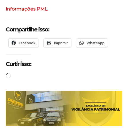
Informações PML
Compartilhe isso:
Facebook
Imprimir
WhatsApp
Curtir isso:
C
a
r
r
e
g
a
n