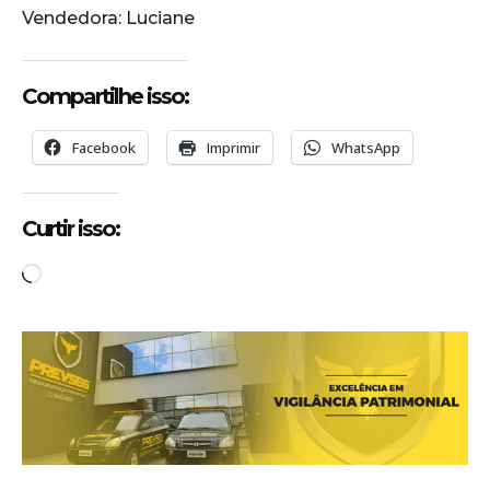
Vendedora: Luciane
Compartilhe isso:
Facebook
Imprimir
WhatsApp
Curtir isso:
C
a
r
r
e
g
a
n