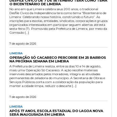
DESFILE CÍVICO DE 7 DE SETEMBRO TERÁ COMO TEMA
O BICENTENÁRIO DE LIMEIRA
No ano em que Limeira celebra seus 200 anos, o tradicional
Desfile Cívico da Independência terá como tema “Bicentenário de
Limeira: Celebrando nossa história, construindo o futuro”. As
inscrições para escolas, entidades, sindicatos, corporações e grupos
organizados interessados em participar seguem abertas até esta
sexta-feira (7). Promovido pela Prefeitura de Limeira, por meio da
Comissão […]
7 de agosto de 2026
LIMEIRA
OPERAÇÃO SÓ CACARECO PERCORRE EM 25 BAIRROS
NA PRÓXIMA SEMANA EM LIMEIRA
A Prefeitura de Limeira realiza, entre os dias 10 e 14 de agosto,
mais uma Operação Só Cacareco. A ação recolhe materiais
inservíveis descartados pelos moradores, integra as atividades
permanentes de zeladoria do município. A Secretaria de Obras e
Serviços Públicos conta com a colaboração da população para
manter a cidade limpa, reduzir o descarte […]
7 de agosto de 2026
LIMEIRA
APÓS 17 ANOS, ESCOLA ESTADUAL DO LAGOA NOVA
SERÁ INAUGURADA EM LIMEIRA