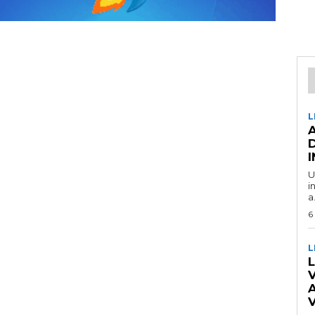
L
U
i
a.
6
L