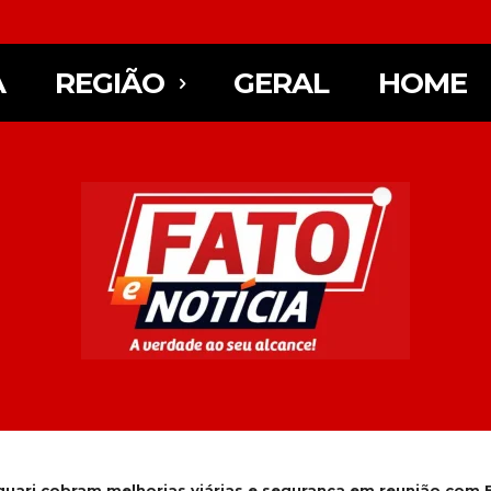
A
REGIÃO
GERAL
HOME
uari cobram melhorias viárias e segurança em reunião com E