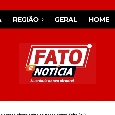
A
REGIÃO
GERAL
HOME
o Vampré altera trânsito nesta sexta-feira (22)