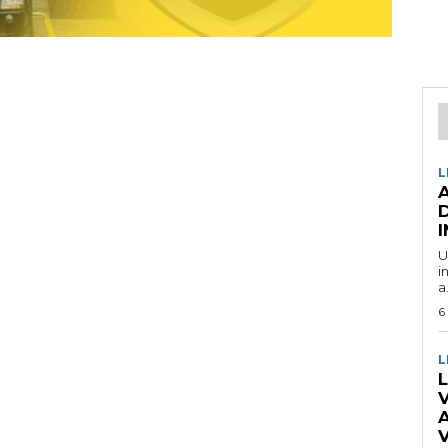
L
U
i
a.
6
L