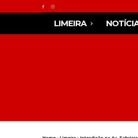
LIMEIRA
NOTÍCI
Home
Limeira
Interdição na Av. Fabríci