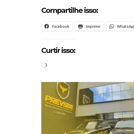
Compartilhe isso:
Facebook
Imprimir
WhatsAp
Curtir isso:
C
a
r
r
e
g
a
n
d