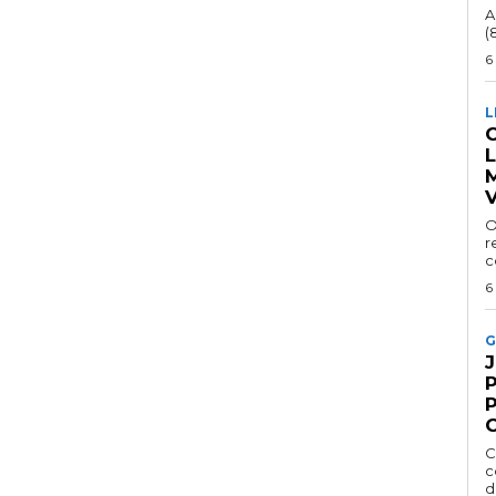
A
(
6
L
C
V
O
r
c
6
G
P
C
c
d