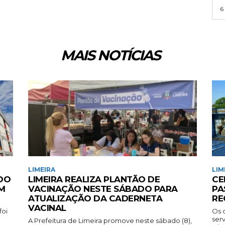
6
MAIS NOTÍCIAS
LIMEIRA
LIM
 DO
LIMEIRA REALIZA PLANTÃO DE
CE
M
VACINAÇÃO NESTE SÁBADO PARA
PA
ATUALIZAÇÃO DA CADERNETA
RE
VACINAL
foi
Os 
ser
A Prefeitura de Limeira promove neste sábado (8),