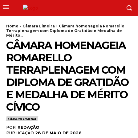
Home
Câmara Limeira
Câmara homenageia Romarello
Terraplenagem com Diploma de Gratidão e Medalha de
Mérito...
CÂMARA HOMENAGEIA
ROMARELLO
TERRAPLENAGEM COM
DIPLOMA DE GRATIDÃO
E MEDALHA DE MÉRITO
CÍVICO
CÂMARA LIMEIRA
POR:
REDAÇÃO
PUBLICAÇÃO
28 DE MAIO DE 2026