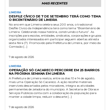
MAIS RECENTES
LIMEIRA
DESFILE CÍVICO DE 7 DE SETEMBRO TERÁ COMO TEMA
O BICENTENÁRIO DE LIMEIRA
No ano em que Limeira celebra seus 200 anos, o tradicional
Desfile Cívico da Independência terá como tema “Bicentenário de
Limeira: Celebrando nossa história, construindo o futuro”. As
inscrições para escolas, entidades, sindicatos, corporações e grupos
organizados interessados em participar seguem abertas até esta
sexta-feira (7). Promovido pela Prefeitura de Limeira, por meio da
Comissão […]
7 de agosto de 2026
LIMEIRA
OPERAÇÃO SÓ CACARECO PERCORRE EM 25 BAIRROS
NA PRÓXIMA SEMANA EM LIMEIRA
A Prefeitura de Limeira realiza, entre os dias 10 e 14 de agosto,
mais uma Operação Só Cacareco. A ação recolhe materiais
inservíveis descartados pelos moradores, integra as atividades
permanentes de zeladoria do município. A Secretaria de Obras e
Serviços Públicos conta com a colaboração da população para
manter a cidade limpa, reduzir o descarte […]
7 de agosto de 2026