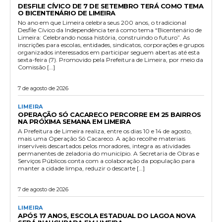
DESFILE CÍVICO DE 7 DE SETEMBRO TERÁ COMO TEMA
O BICENTENÁRIO DE LIMEIRA
No ano em que Limeira celebra seus 200 anos, o tradicional
Desfile Cívico da Independência terá como tema “Bicentenário de
Limeira: Celebrando nossa história, construindo o futuro”. As
inscrições para escolas, entidades, sindicatos, corporações e grupos
organizados interessados em participar seguem abertas até esta
sexta-feira (7). Promovido pela Prefeitura de Limeira, por meio da
Comissão […]
7 de agosto de 2026
LIMEIRA
OPERAÇÃO SÓ CACARECO PERCORRE EM 25 BAIRROS
NA PRÓXIMA SEMANA EM LIMEIRA
A Prefeitura de Limeira realiza, entre os dias 10 e 14 de agosto,
mais uma Operação Só Cacareco. A ação recolhe materiais
inservíveis descartados pelos moradores, integra as atividades
permanentes de zeladoria do município. A Secretaria de Obras e
Serviços Públicos conta com a colaboração da população para
manter a cidade limpa, reduzir o descarte […]
7 de agosto de 2026
LIMEIRA
APÓS 17 ANOS, ESCOLA ESTADUAL DO LAGOA NOVA