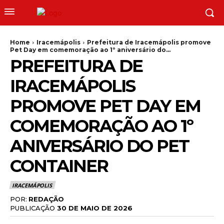
Home
Iracemápolis
Prefeitura de Iracemápolis promove
Pet Day em comemoração ao 1º aniversário do...
PREFEITURA DE
IRACEMÁPOLIS
PROMOVE PET DAY EM
COMEMORAÇÃO AO 1º
ANIVERSÁRIO DO PET
CONTAINER
IRACEMÁPOLIS
POR:
REDAÇÃO
PUBLICAÇÃO
30 DE MAIO DE 2026