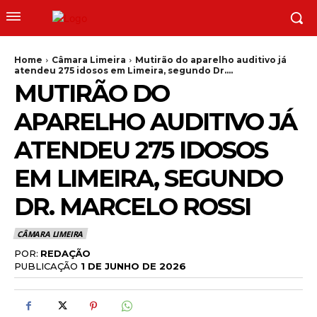
Home
Câmara Limeira
Mutirão do aparelho auditivo já
atendeu 275 idosos em Limeira, segundo Dr....
MUTIRÃO DO
APARELHO AUDITIVO JÁ
ATENDEU 275 IDOSOS
EM LIMEIRA, SEGUNDO
DR. MARCELO ROSSI
CÂMARA LIMEIRA
POR:
REDAÇÃO
PUBLICAÇÃO
1 DE JUNHO DE 2026