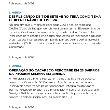
8 de agosto de 2026
LIMEIRA
DESFILE CÍVICO DE 7 DE SETEMBRO TERÁ COMO TEMA
O BICENTENÁRIO DE LIMEIRA
No ano em que Limeira celebra seus 200 anos, o tradicional
Desfile Cívico da Independência terá como tema “Bicentenário de
Limeira: Celebrando nossa história, construindo o futuro”. As
inscrições para escolas, entidades, sindicatos, corporações e grupos
organizados interessados em participar seguem abertas até esta
sexta-feira (7). Promovido pela Prefeitura de Limeira, por meio da
Comissão […]
7 de agosto de 2026
LIMEIRA
OPERAÇÃO SÓ CACARECO PERCORRE EM 25 BAIRROS
NA PRÓXIMA SEMANA EM LIMEIRA
A Prefeitura de Limeira realiza, entre os dias 10 e 14 de agosto,
mais uma Operação Só Cacareco. A ação recolhe materiais
inservíveis descartados pelos moradores, integra as atividades
permanentes de zeladoria do município. A Secretaria de Obras e
Serviços Públicos conta com a colaboração da população para
manter a cidade limpa, reduzir o descarte […]
7 de agosto de 2026