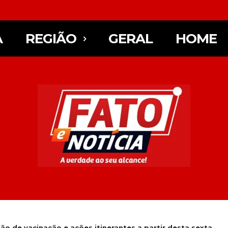
A
REGIÃO
GERAL
HOME
o de vacinação e ações itinerantes a partir desta sexta...