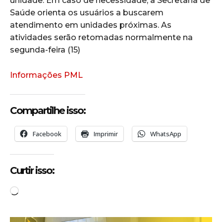
unidade. Em caso de necessidade, a Secretaria de
Saúde orienta os usuários a buscarem
atendimento em unidades próximas. As
atividades serão retomadas normalmente na
segunda-feira (15)
Informações PML
Compartilhe isso:
Facebook
Imprimir
WhatsApp
Curtir isso:
C
a
r