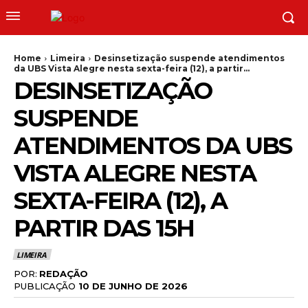
Home
Limeira
Desinsetização suspende atendimentos
da UBS Vista Alegre nesta sexta-feira (12), a partir...
DESINSETIZAÇÃO
SUSPENDE
ATENDIMENTOS DA UBS
VISTA ALEGRE NESTA
SEXTA-FEIRA (12), A
PARTIR DAS 15H
LIMEIRA
POR:
REDAÇÃO
PUBLICAÇÃO
10 DE JUNHO DE 2026