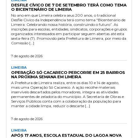
LIMEIRA
DESFILE CÍVICO DE 7 DE SETEMBRO TERÁ COMO TEMA
O BICENTENÁRIO DE LIMEIRA
No ano em que Limeira celebra seus 200 anos, o tradicional
Desfile Cívico da Independência terá como tema “Bicentenário de
Limeira: Celebrando nossa história, construindo o futuro”. As
inscrições para escolas, entidades, sindicatos, corporações e grupos
organizados interessados em participar seguem abertas até esta
sexta-feira (7). Promovido pela Prefeitura de Limeira, por meio da
Comissão […]
7 de agosto de 2026
LIMEIRA
OPERAÇÃO SÓ CACARECO PERCORRE EM 25 BAIRROS
NA PRÓXIMA SEMANA EM LIMEIRA
A Prefeitura de Limeira realiza, entre os dias 10 e 14 de agosto,
mais uma Operação Só Cacareco. A ação recolhe materiais
inservíveis descartados pelos moradores, integra as atividades
permanentes de zeladoria do município. A Secretaria de Obras e
Serviços Públicos conta com a colaboração da população para
manter a cidade limpa, reduzir o descarte […]
7 de agosto de 2026
LIMEIRA
APÓS 17 ANOS, ESCOLA ESTADUAL DO LAGOA NOVA