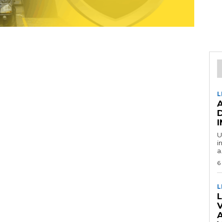
L
U
i
a.
6
L