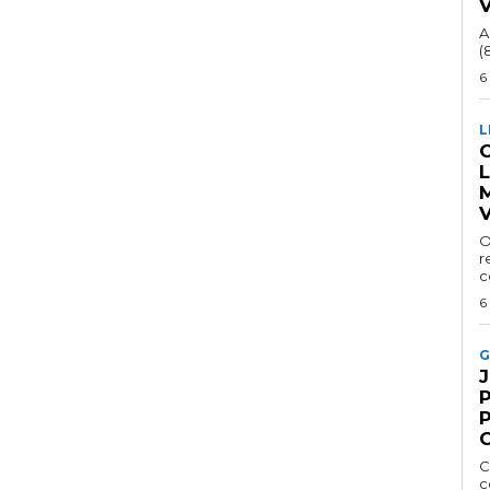
A
(
6
L
C
V
O
r
c
6
G
P
C
c