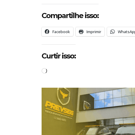
Compartilhe isso:
Facebook
Imprimir
WhatsAp
Curtir isso:
C
a
r
r
e
g
a
n