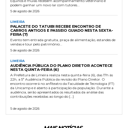
Equinos e mulas recebem acompanhamento veterinário e
podem ganhar um novo lar com tutores...
5 de agosto de 2026
LIMEIRA
PALACETE DO TATUIBI RECEBE ENCONTRO DE
CARROS ANTIGOS E PASSEIO GUIADO NESTA SEXTA-
FEIRA (7)
Evento tem entrada gratuita, praça de alimentação, estandes de
vendas e tour pelo patrimônio...
5 de agosto de 2026
LIMEIRA
AUDIÊNCIA PÚBLICA DO PLANO DIRETOR ACONTECE
NESTA QUINTA-FEIRA (6)
A Prefeitura de Limeira realiza nesta quinta-feira (6), das 17h às
22h, a 5ª Audiência Pública da revisão do Plano Diretor. O
encontro ocorrerá no anfiteatro da Faculdade de Tecnologia (FT)
da Unicamp e é aberto à participação da população. Durante a
audiência, serão apresentados os resultados da análise das
contribuições recebidas ao longo do […]
5 de agosto de 2026