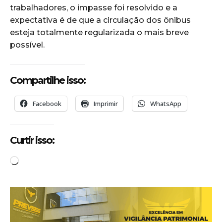
trabalhadores, o impasse foi resolvido e a
expectativa é de que a circulação dos ônibus
esteja totalmente regularizada o mais breve
possível.
Compartilhe isso:
Facebook
Imprimir
WhatsApp
Curtir isso:
C
a
r
r
e