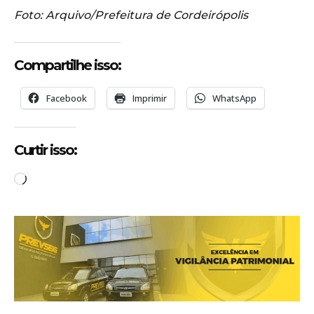
Foto: Arquivo/Prefeitura de Cordeirópolis
Compartilhe isso:
Facebook
Imprimir
WhatsApp
Curtir isso:
C
a
r
r
e
g
a
n