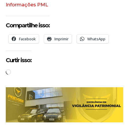
Informações PML
Compartilhe isso:
Facebook
Imprimir
WhatsApp
Curtir isso:
C
a
r
r
e
g
a
n