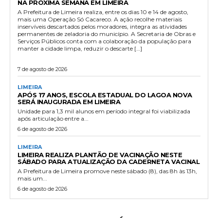
NA PRÓXIMA SEMANA EM LIMEIRA
A Prefeitura de Limeira realiza, entre os dias 10 e 14 de agosto,
mais uma Operação Só Cacareco. A ação recolhe materiais
inservíveis descartados pelos moradores, integra as atividades
permanentes de zeladoria do município. A Secretaria de Obras e
Serviços Públicos conta com a colaboração da população para
manter a cidade limpa, reduzir o descarte […]
7 de agosto de 2026
LIMEIRA
APÓS 17 ANOS, ESCOLA ESTADUAL DO LAGOA NOVA
SERÁ INAUGURADA EM LIMEIRA
Unidade para 1,3 mil alunos em período integral foi viabilizada
após articulação entre a...
6 de agosto de 2026
LIMEIRA
LIMEIRA REALIZA PLANTÃO DE VACINAÇÃO NESTE
SÁBADO PARA ATUALIZAÇÃO DA CADERNETA VACINAL
A Prefeitura de Limeira promove neste sábado (8), das 8h às 13h,
mais um...
6 de agosto de 2026