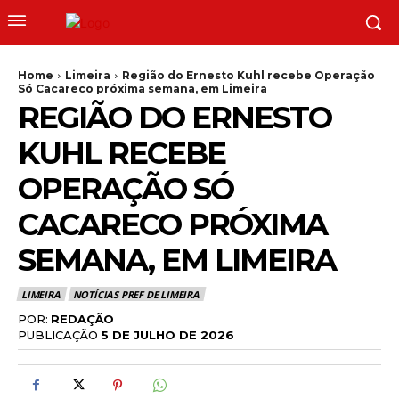
Home
Limeira
Região do Ernesto Kuhl recebe Operação
Só Cacareco próxima semana, em Limeira
REGIÃO DO ERNESTO
KUHL RECEBE
OPERAÇÃO SÓ
CACARECO PRÓXIMA
SEMANA, EM LIMEIRA
LIMEIRA
NOTÍCIAS PREF DE LIMEIRA
POR:
REDAÇÃO
PUBLICAÇÃO
5 DE JULHO DE 2026