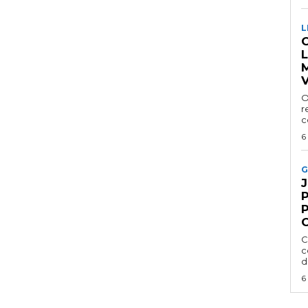
L
C
V
O
r
c
6
G
P
C
c
d
6