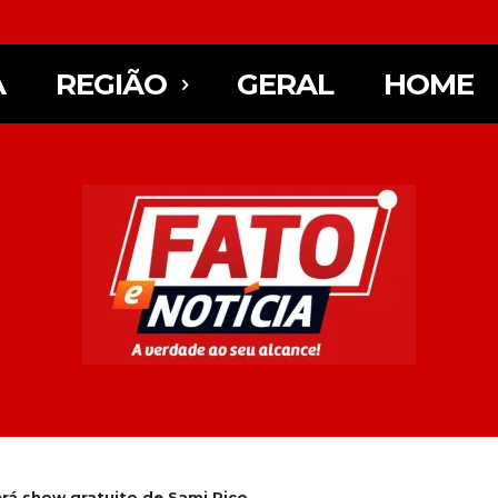
A
REGIÃO
GERAL
HOME
terá show gratuito de Sami Rico