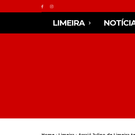
LIMEIRA
NOTÍCI
Home
Limeira
Arraiá Julino de Limeira 