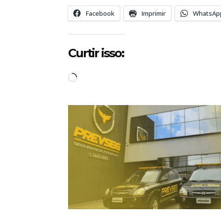
Facebook
Imprimir
WhatsAp
Curtir isso:
C
a
r
r
e
g
a
n
d
o
.