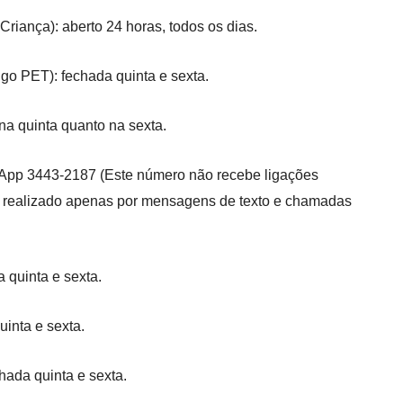
riança): aberto 24 horas, todos os dias.
igo PET): fechada quinta e sexta.
 na quinta quanto na sexta.
App
3443-2187
(
E
ste número não recebe ligações
é realizado apenas por mensagens de texto e chamadas
 quinta e sexta.
uinta e sexta.
hada quinta e sexta.