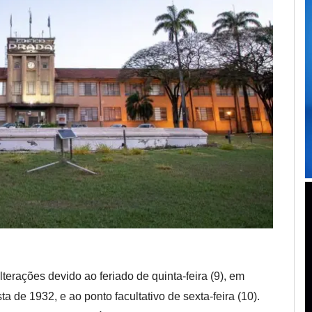
alterações
devido a
o feriado de
quinta-feira (
9
),
em
sta de 1932,
e
a
o
ponto facultativo
de
sexta-feira (
10
).