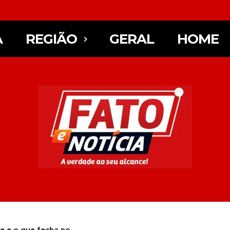
A
REGIÃO
GERAL
HOME
e e o que fecha no...