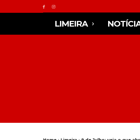
LIMEIRA
NOTÍCI
Home
Limeira
9 de Julho: veja o que abr