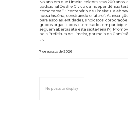
No ano em que Limeira celebra seus 200 anos, 
tradicional Desfile Cívico da Independência ter
como tema “Bicentenário de Limeira: Celebra
nossa história, construindo o futuro”. As inscriçõ
para escolas, entidades, sindicatos, corporaçõe
grupos organizados interessados em participar
seguem abertas até esta sexta-feira (7). Promo
pela Prefeitura de Limeira, por meio da Comiss
[…]
7 de agosto de 2026
No posts to display