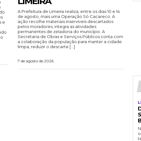
LIMEIRA
o
á
A Prefeitura de Limeira realiza, entre os dias 10 e 14
ndo
de agosto, mais uma Operação Só Cacareco. A
es
ação recolhe materiais inservíveis descartados
s e
pelos moradores, integra as atividades
permanentes de zeladoria do município. A
vido
Secretaria de Obras e Serviços Públicos conta com
ão
a colaboração da população para manter a cidade
limpa, reduzir o descarte […]
7 de agosto de 2026
L
D
N
o
t