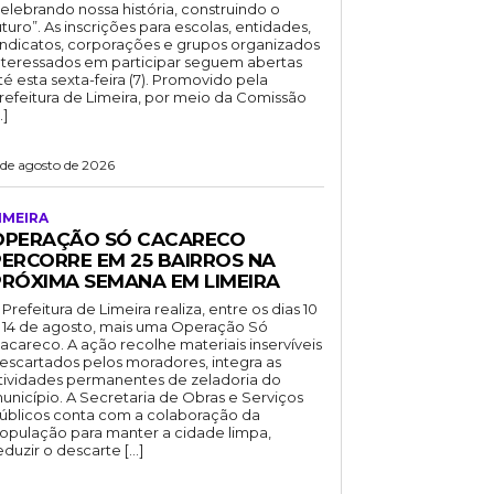
elebrando nossa história, construindo o
uturo”. As inscrições para escolas, entidades,
indicatos, corporações e grupos organizados
nteressados em participar seguem abertas
té esta sexta-feira (7). Promovido pela
refeitura de Limeira, por meio da Comissão
…]
 de agosto de 2026
IMEIRA
OPERAÇÃO SÓ CACARECO
PERCORRE EM 25 BAIRROS NA
PRÓXIMA SEMANA EM LIMEIRA
 Prefeitura de Limeira realiza, entre os dias 10
 14 de agosto, mais uma Operação Só
acareco. A ação recolhe materiais inservíveis
escartados pelos moradores, integra as
tividades permanentes de zeladoria do
unicípio. A Secretaria de Obras e Serviços
úblicos conta com a colaboração da
opulação para manter a cidade limpa,
eduzir o descarte […]