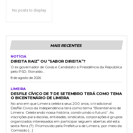
No posts to display
MAIS RECENTES
NOTÍCIA
DIREITA RAIZ” OU “SABOR DIREITA”?
O ex governador de Goiás e Candidato à Presidência da República
pelo PSD, Ronaldo...
8 de agosto de 2026
LIMEIRA
DESFILE CÍVICO DE 7 DE SETEMBRO TERÁ COMO TEMA
O BICENTENÁRIO DE LIMEIRA
No ano em que Limeira celebra seus 200 anos, o tradicional
Desfile Cívico da Independência terá como tema “Bicentenário de
Limeira: Celebrando nossa história, construindo o futuro”. As
inscrições para escolas, entidades, sindicatos, corporações e grupos
organizados interessados em participar seguem abertas até esta
sexta-feira (7). Promovido pela Prefeitura de Limeira, por meio da
Comissão […]