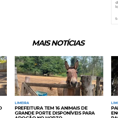
d
l
5
MAIS NOTÍCIAS
LIMEIRA
LIM
O
PREFEITURA TEM 16 ANIMAIS DE
PA
GRANDE PORTE DISPONÍVEIS PARA
EN
ADOÇÃO NO HORTO
PA