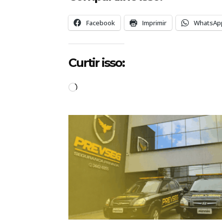
Facebook
Imprimir
WhatsAp
Curtir isso:
C
a
r
r
e
g
a
n
d
o