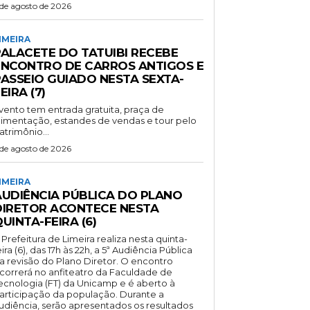
 de agosto de 2026
IMEIRA
PALACETE DO TATUIBI RECEBE
ENCONTRO DE CARROS ANTIGOS E
PASSEIO GUIADO NESTA SEXTA-
EIRA (7)
vento tem entrada gratuita, praça de
limentação, estandes de vendas e tour pelo
atrimônio...
 de agosto de 2026
IMEIRA
AUDIÊNCIA PÚBLICA DO PLANO
DIRETOR ACONTECE NESTA
UINTA-FEIRA (6)
 Prefeitura de Limeira realiza nesta quinta-
eira (6), das 17h às 22h, a 5ª Audiência Pública
a revisão do Plano Diretor. O encontro
correrá no anfiteatro da Faculdade de
ecnologia (FT) da Unicamp e é aberto à
articipação da população. Durante a
udiência, serão apresentados os resultados