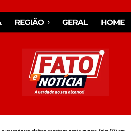
A
REGIÃO
GERAL
HOME
x e vereadores eleitos acontece nesta quarta-feira (13) em...