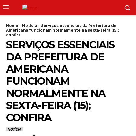
Home
Notícia
Serviços essenciais da Prefeitura de
Americana funcionam normalmente na sexta-feira (15);
confira
SERVIÇOS ESSENCIAIS
DA PREFEITURA DE
AMERICANA
FUNCIONAM
NORMALMENTE NA
SEXTA-FEIRA (15);
CONFIRA
NOTÍCIA