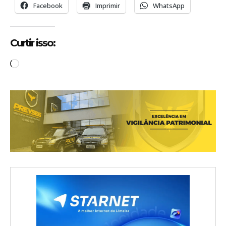
Facebook
Imprimir
WhatsApp
Curtir isso:
C
a
r
r
e
g
a
n
d
o
.
.
.