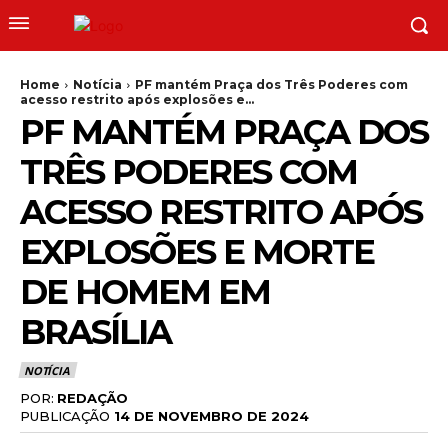
Home
Notícia
PF mantém Praça dos Três Poderes com
acesso restrito após explosões e...
PF MANTÉM PRAÇA DOS
TRÊS PODERES COM
ACESSO RESTRITO APÓS
EXPLOSÕES E MORTE
DE HOMEM EM
BRASÍLIA
NOTÍCIA
POR:
REDAÇÃO
PUBLICAÇÃO
14 DE NOVEMBRO DE 2024