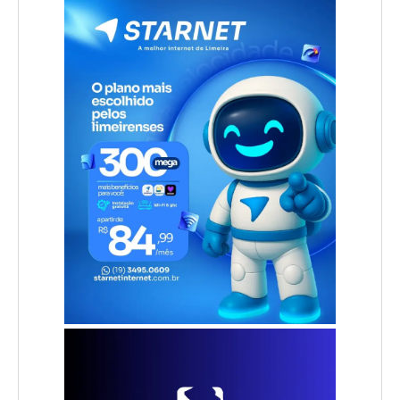
.
.
.