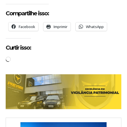
Compartilhe isso:
Facebook
Imprimir
WhatsApp
Curtir isso:
C
a
r
r
e
g
a
n
d
o