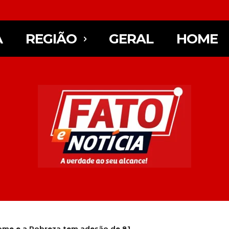
A
REGIÃO
GERAL
HOME
Fome e a Pobreza tem adesão de 81...