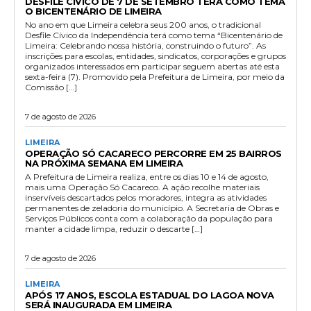
DESFILE CÍVICO DE 7 DE SETEMBRO TERÁ COMO TEMA
O BICENTENÁRIO DE LIMEIRA
No ano em que Limeira celebra seus 200 anos, o tradicional
Desfile Cívico da Independência terá como tema “Bicentenário de
Limeira: Celebrando nossa história, construindo o futuro”. As
inscrições para escolas, entidades, sindicatos, corporações e grupos
organizados interessados em participar seguem abertas até esta
sexta-feira (7). Promovido pela Prefeitura de Limeira, por meio da
Comissão […]
7 de agosto de 2026
LIMEIRA
OPERAÇÃO SÓ CACARECO PERCORRE EM 25 BAIRROS
NA PRÓXIMA SEMANA EM LIMEIRA
A Prefeitura de Limeira realiza, entre os dias 10 e 14 de agosto,
mais uma Operação Só Cacareco. A ação recolhe materiais
inservíveis descartados pelos moradores, integra as atividades
permanentes de zeladoria do município. A Secretaria de Obras e
Serviços Públicos conta com a colaboração da população para
manter a cidade limpa, reduzir o descarte […]
7 de agosto de 2026
LIMEIRA
APÓS 17 ANOS, ESCOLA ESTADUAL DO LAGOA NOVA
SERÁ INAUGURADA EM LIMEIRA