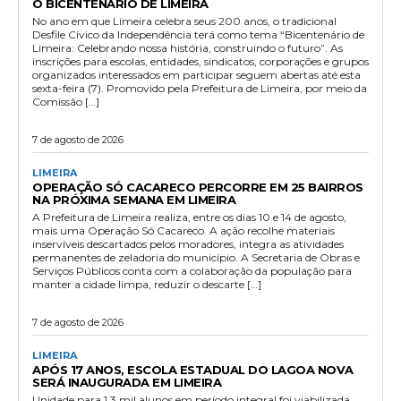
O BICENTENÁRIO DE LIMEIRA
No ano em que Limeira celebra seus 200 anos, o tradicional
Desfile Cívico da Independência terá como tema “Bicentenário de
Limeira: Celebrando nossa história, construindo o futuro”. As
inscrições para escolas, entidades, sindicatos, corporações e grupos
organizados interessados em participar seguem abertas até esta
sexta-feira (7). Promovido pela Prefeitura de Limeira, por meio da
Comissão […]
7 de agosto de 2026
LIMEIRA
OPERAÇÃO SÓ CACARECO PERCORRE EM 25 BAIRROS
NA PRÓXIMA SEMANA EM LIMEIRA
A Prefeitura de Limeira realiza, entre os dias 10 e 14 de agosto,
mais uma Operação Só Cacareco. A ação recolhe materiais
inservíveis descartados pelos moradores, integra as atividades
permanentes de zeladoria do município. A Secretaria de Obras e
Serviços Públicos conta com a colaboração da população para
manter a cidade limpa, reduzir o descarte […]
7 de agosto de 2026
LIMEIRA
APÓS 17 ANOS, ESCOLA ESTADUAL DO LAGOA NOVA
SERÁ INAUGURADA EM LIMEIRA
Unidade para 1,3 mil alunos em período integral foi viabilizada