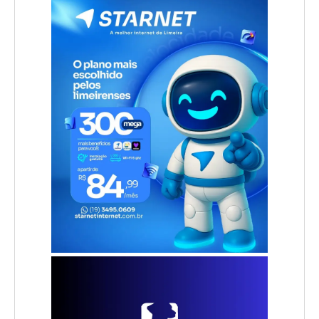
.
.
.