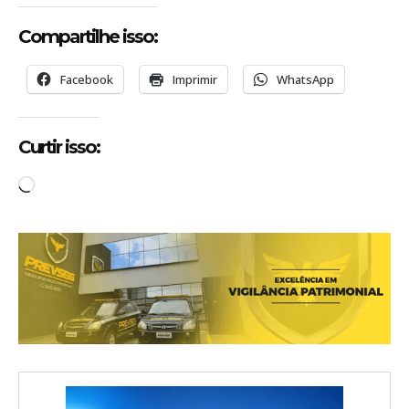
Compartilhe isso:
Facebook
Imprimir
WhatsApp
Curtir isso:
C
a
r
r
e
g
a
n
d
o