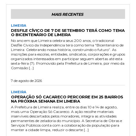
MAIS RECENTES
LIMEIRA
DESFILE CÍVICO DE 7 DE SETEMBRO TERÁ COMO TEMA
O BICENTENÁRIO DE LIMEIRA
No ano em que Limeira celebra seus 200 anos, o tradicional
Desfile Cívico da Independência terá como tema “Bicentenário de
Limeira: Celebrando nossa história, construindo o futuro”. As
inscrições para escolas, entidades, sindicatos, corporações e grupos
organizados interessados em participar seguem abertas até esta
sexta-feira (7). Promovido pela Prefeitura de Limeira, por meio da
Comissão […]
7 de agosto de 2026
LIMEIRA
OPERAÇÃO SÓ CACARECO PERCORRE EM 25 BAIRROS
NA PRÓXIMA SEMANA EM LIMEIRA
A Prefeitura de Limeira realiza, entre os dias 10 e 14 de agosto,
mais uma Operação Só Cacareco. A ação recolhe materiais
inservíveis descartados pelos moradores, integra as atividades
permanentes de zeladoria do município. A Secretaria de Obras e
Serviços Públicos conta com a colaboração da população para
manter a cidade limpa, reduzir o descarte […]