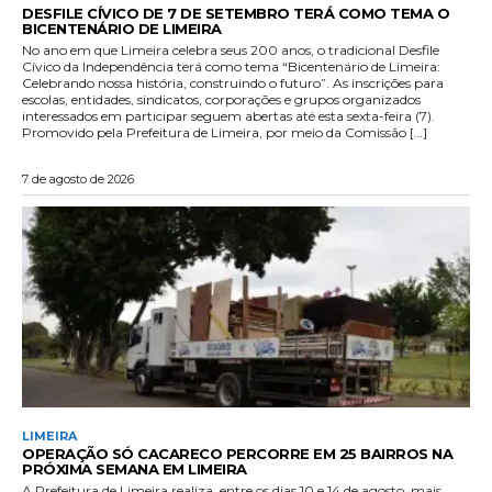
DESFILE CÍVICO DE 7 DE SETEMBRO TERÁ COMO TEMA O
BICENTENÁRIO DE LIMEIRA
No ano em que Limeira celebra seus 200 anos, o tradicional Desfile
Cívico da Independência terá como tema “Bicentenário de Limeira:
Celebrando nossa história, construindo o futuro”. As inscrições para
escolas, entidades, sindicatos, corporações e grupos organizados
interessados em participar seguem abertas até esta sexta-feira (7).
Promovido pela Prefeitura de Limeira, por meio da Comissão […]
7 de agosto de 2026
LIMEIRA
OPERAÇÃO SÓ CACARECO PERCORRE EM 25 BAIRROS NA
PRÓXIMA SEMANA EM LIMEIRA
A Prefeitura de Limeira realiza, entre os dias 10 e 14 de agosto, mais