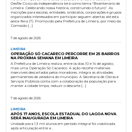
Desfile Cívico da Independência terá como tema “Bicentenário de
Limeira: Celebrando nossa história, construindo o futuro”. As
inscrições para escolas, entidades, sindicatos, corporações e grupos
organizados interessados em participar seguem abertas até esta
sexta-feira (7). Promovido pela Prefeitura de Limeira, por meio da
Comissão […]
7 de agosto de 2026
LIMEIRA
OPERAÇÃO SÓ CACARECO PERCORRE EM 25 BAIRROS
NA PRÓXIMA SEMANA EM LIMEIRA
A Prefeitura de Limeira realiza, entre os dias 10 e 14 de agosto,
mais uma Operação Só Cacareco. A ação recolhe materiais
inservíveis descartados pelos moradores, integra as atividades
permanentes de zeladoria do município. A Secretaria de Obras e
Serviços Públicos conta com a colaboração da população para
manter a cidade limpa, reduzir o descarte […]
7 de agosto de 2026
LIMEIRA
APÓS 17 ANOS, ESCOLA ESTADUAL DO LAGOA NOVA
SERÁ INAUGURADA EM LIMEIRA
Unidade para 1,3 mil alunos em período integral foi viabilizada
após articulação entre a...