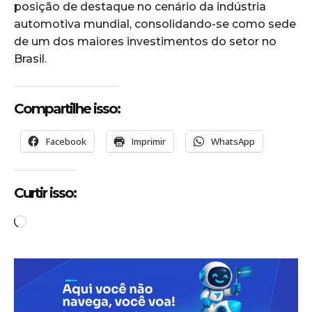
posição de destaque no cenário da indústria
automotiva mundial, consolidando-se como sede
de um dos maiores investimentos do setor no
Brasil.
Compartilhe isso:
Facebook
Imprimir
WhatsApp
Curtir isso:
C
a
r
r
e
g