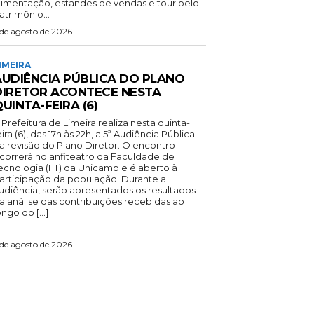
limentação, estandes de vendas e tour pelo
atrimônio...
 de agosto de 2026
IMEIRA
AUDIÊNCIA PÚBLICA DO PLANO
DIRETOR ACONTECE NESTA
UINTA-FEIRA (6)
 Prefeitura de Limeira realiza nesta quinta-
eira (6), das 17h às 22h, a 5ª Audiência Pública
a revisão do Plano Diretor. O encontro
correrá no anfiteatro da Faculdade de
ecnologia (FT) da Unicamp e é aberto à
articipação da população. Durante a
udiência, serão apresentados os resultados
a análise das contribuições recebidas ao
ongo do […]
 de agosto de 2026