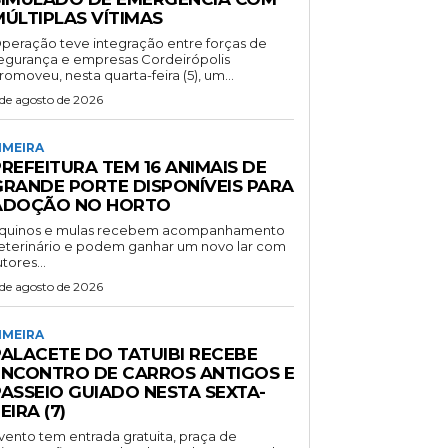
MÚLTIPLAS VÍTIMAS
peração teve integração entre forças de
gurança e empresas Cordeirópolis
romoveu, nesta quarta-feira (5), um...
 de agosto de 2026
IMEIRA
REFEITURA TEM 16 ANIMAIS DE
GRANDE PORTE DISPONÍVEIS PARA
ADOÇÃO NO HORTO
quinos e mulas recebem acompanhamento
eterinário e podem ganhar um novo lar com
utores...
 de agosto de 2026
IMEIRA
PALACETE DO TATUIBI RECEBE
ENCONTRO DE CARROS ANTIGOS E
PASSEIO GUIADO NESTA SEXTA-
EIRA (7)
vento tem entrada gratuita, praça de