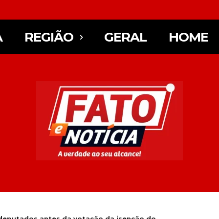
A
REGIÃO
GERAL
HOME
deputados antes da votação da isenção do...