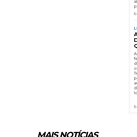
a
p
5
L
Q
A
f
d
o
T
p
a
d
l
5
MAIS NOTÍCIAS