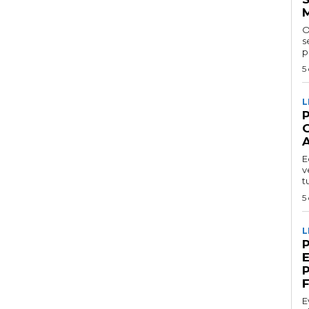
O
se
p
5
L
P
E
v
t
5
L
F
E