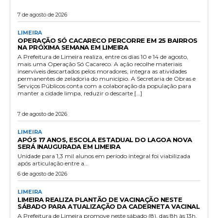
7 de agosto de 2026
LIMEIRA
OPERAÇÃO SÓ CACARECO PERCORRE EM 25 BAIRROS
NA PRÓXIMA SEMANA EM LIMEIRA
A Prefeitura de Limeira realiza, entre os dias 10 e 14 de agosto,
mais uma Operação Só Cacareco. A ação recolhe materiais
inservíveis descartados pelos moradores, integra as atividades
permanentes de zeladoria do município. A Secretaria de Obras e
Serviços Públicos conta com a colaboração da população para
manter a cidade limpa, reduzir o descarte […]
7 de agosto de 2026
LIMEIRA
APÓS 17 ANOS, ESCOLA ESTADUAL DO LAGOA NOVA
SERÁ INAUGURADA EM LIMEIRA
Unidade para 1,3 mil alunos em período integral foi viabilizada
após articulação entre a...
6 de agosto de 2026
LIMEIRA
LIMEIRA REALIZA PLANTÃO DE VACINAÇÃO NESTE
SÁBADO PARA ATUALIZAÇÃO DA CADERNETA VACINAL
A Prefeitura de Limeira promove neste sábado (8), das 8h às 13h,