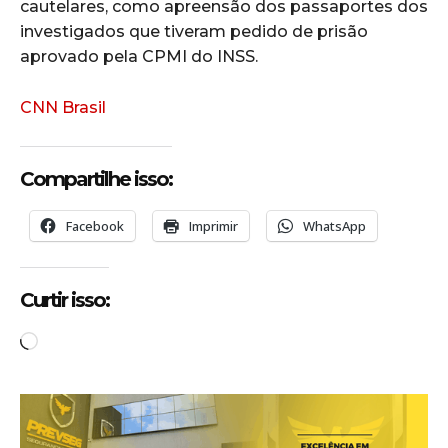
cautelares, como apreensão dos passaportes dos
investigados que tiveram pedido de prisão
aprovado pela CPMI do INSS.
CNN Brasil
Compartilhe isso:
Facebook
Imprimir
WhatsApp
Curtir isso:
C
a
r
r
e