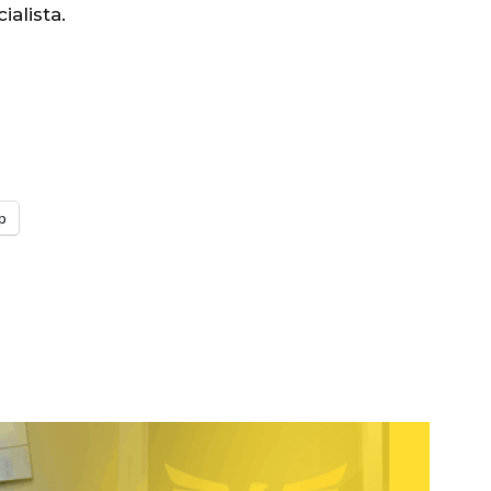
alista.
p