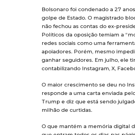
Bolsonaro foi condenado a 27 anos 
golpe de Estado. O magistrado bl
não fechou as contas do ex-presid
Políticos da oposição temiam a “mo
redes sociais como uma ferrament
apoiadores. Porém, mesmo impedid
ganhar seguidores. Em julho, ele ti
contabilizando Instagram, X, Faceb
O maior crescimento se deu no In
responde a uma carta enviada pel
Trump e diz que está sendo julgad
milhão de curtidas.
O que mantém a memória digital de
que entram todos os dias nas pági