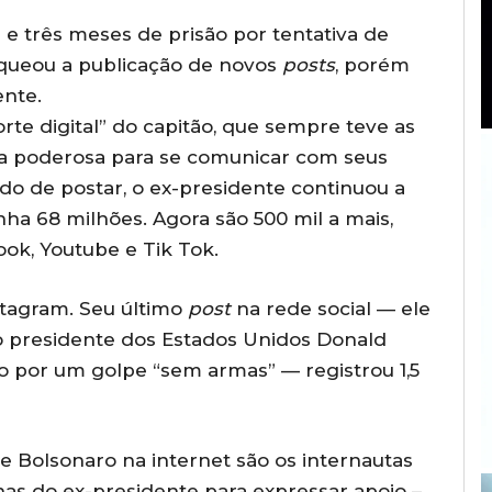
e três meses de prisão por tentativa de
oqueou a publicação de novos
posts
, porém
ente.
rte digital” do capitão, que sempre teve as
a poderosa para se comunicar com seus
o de postar, o ex-presidente continuou a
nha 68 milhões. Agora são 500 mil a mais,
ook, Youtube e Tik Tok.
stagram. Seu último
post
na rede social — ele
o presidente dos Estados Unidos Donald
o por um golpe “sem armas” — registrou 1,5
 Bolsonaro na internet são os internautas
nas do ex-presidente para expressar apoio –