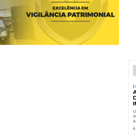
L
U
i
a.
6