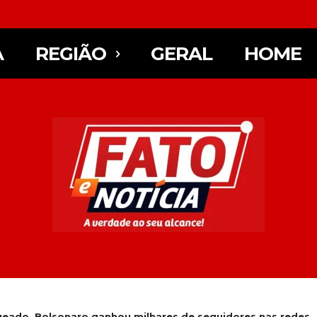
A
REGIÃO
GERAL
HOME
eado, Bolsonaro ganhou milhares de seguidores nas redes..