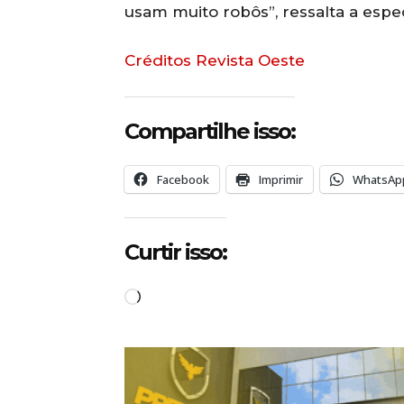
usam muito robôs”, ressalta a especi
Créditos Revista Oeste
Compartilhe isso:
Facebook
Imprimir
WhatsAp
Curtir isso:
C
a
r
r
e