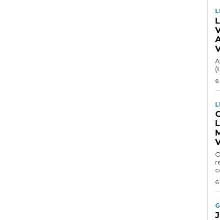
L
A
(
6
L
C
V
O
r
c
6
G