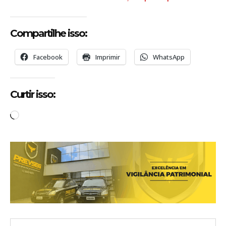
Compartilhe isso:
Facebook
Imprimir
WhatsApp
Curtir isso:
C
a
r
r
e
g
a
n
d