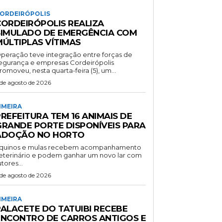
ORDEIRÓPOLIS
CORDEIRÓPOLIS REALIZA
SIMULADO DE EMERGÊNCIA COM
MÚLTIPLAS VÍTIMAS
peração teve integração entre forças de
gurança e empresas Cordeirópolis
romoveu, nesta quarta-feira (5), um...
 de agosto de 2026
IMEIRA
REFEITURA TEM 16 ANIMAIS DE
GRANDE PORTE DISPONÍVEIS PARA
ADOÇÃO NO HORTO
quinos e mulas recebem acompanhamento
eterinário e podem ganhar um novo lar com
utores...
 de agosto de 2026
IMEIRA
PALACETE DO TATUIBI RECEBE
ENCONTRO DE CARROS ANTIGOS E