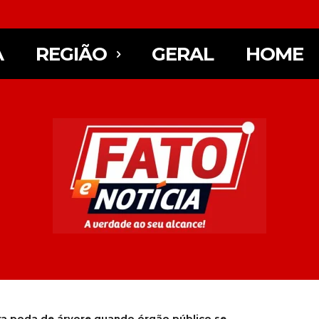
A
REGIÃO
GERAL
HOME
era poda de árvore quando órgão público se...