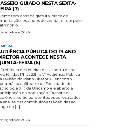
PASSEIO GUIADO NESTA SEXTA-
EIRA (7)
vento tem entrada gratuita, praça de
limentação, estandes de vendas e tour pelo
atrimônio...
 de agosto de 2026
IMEIRA
AUDIÊNCIA PÚBLICA DO PLANO
DIRETOR ACONTECE NESTA
UINTA-FEIRA (6)
 Prefeitura de Limeira realiza nesta quinta-
eira (6), das 17h às 22h, a 5ª Audiência Pública
a revisão do Plano Diretor. O encontro
correrá no anfiteatro da Faculdade de
ecnologia (FT) da Unicamp e é aberto à
articipação da população. Durante a
udiência, serão apresentados os resultados
a análise das contribuições recebidas ao
ongo do […]
 de agosto de 2026