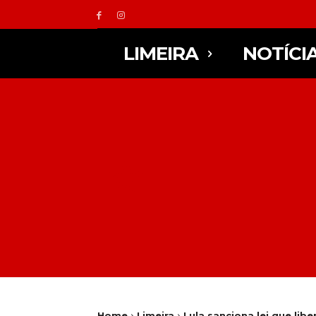
LIMEIRA
NOTÍCI
Home
Limeira
Lula sanciona lei que lib