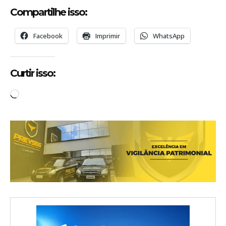
Compartilhe isso:
Facebook
Imprimir
WhatsApp
Curtir isso:
C
a
r
r
e
g
a
n
d
o
.